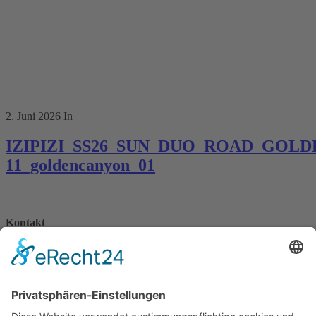
2. Juni 2026
In
IZIPIZI_SS26_SUN_DUO_ROAD_GOLDE
11_goldencanyon_01
Kontakt
Königsbau / Erdgeschoss
Königstraße 28
70173 Stuttgart
T: 0711 29 39 20
kontakt@kaestner-stuttgart.de