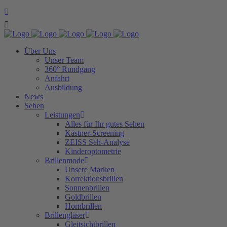
Über Uns
Unser Team
360° Rundgang
Anfahrt
Ausbildung
News
Sehen
Leistungen
Alles für Ihr gutes Sehen
Kästner-Screening
ZEISS Seh-Analyse
Kinderoptometrie
Brillenmode
Unsere Marken
Korrektionsbrillen
Sonnenbrillen
Goldbrillen
Hornbrillen
Brillengläser
Gleitsichtbrillen