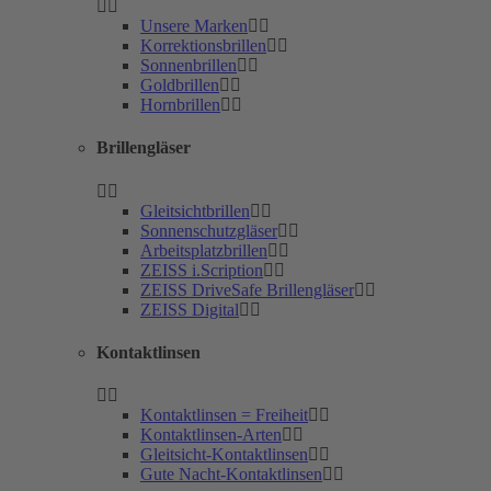
Unsere Marken
Korrektionsbrillen
Sonnenbrillen
Goldbrillen
Hornbrillen
Brillengläser
Gleitsichtbrillen
Sonnenschutzgläser
Arbeitsplatzbrillen
ZEISS i.Scription
ZEISS DriveSafe Brillengläser
ZEISS Digital
Kontaktlinsen
Kontaktlinsen = Freiheit
Kontaktlinsen-Arten
Gleitsicht-Kontaktlinsen
Gute Nacht-Kontaktlinsen