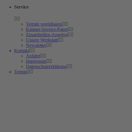
Service
Termin vereinbaren
Kästner-Service-Paket
Zusatzbrillen-Angebot
Unsere Werkstatt
Newsletter
Kontakt
Anfahrt
Impressum
Datenschutzerklärung
Termin