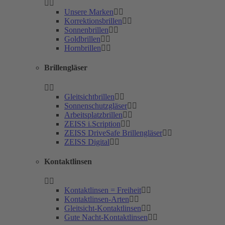
Unsere Marken
Korrektionsbrillen
Sonnenbrillen
Goldbrillen
Hornbrillen
Brillengläser
Gleitsichtbrillen
Sonnenschutzgläser
Arbeitsplatzbrillen
ZEISS i.Scription
ZEISS DriveSafe Brillengläser
ZEISS Digital
Kontaktlinsen
Kontaktlinsen = Freiheit
Kontaktlinsen-Arten
Gleitsicht-Kontaktlinsen
Gute Nacht-Kontaktlinsen