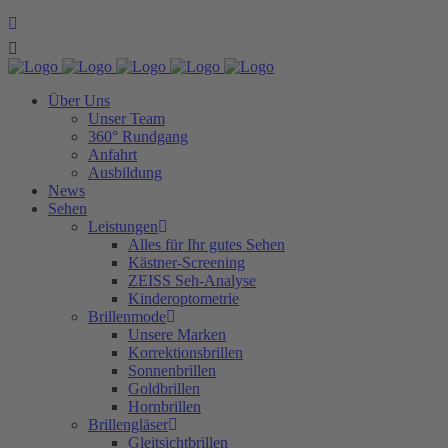
Über Uns
Unser Team
360° Rundgang
Anfahrt
Ausbildung
News
Sehen
Leistungen
Alles für Ihr gutes Sehen
Kästner-Screening
ZEISS Seh-Analyse
Kinderoptometrie
Brillenmode
Unsere Marken
Korrektionsbrillen
Sonnenbrillen
Goldbrillen
Hornbrillen
Brillengläser
Gleitsichtbrillen