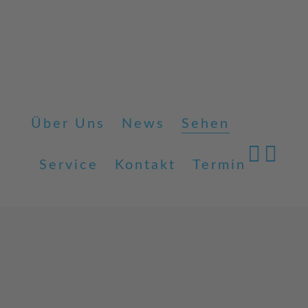
Über Uns
News
Sehen
Service
Kontakt
Termin
Alles für Ihr gutes 
Kästner-Screening
ZEISS Seh-Analyse
Kinderoptometrie