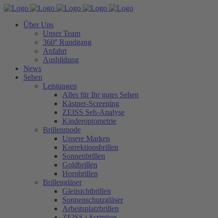
Über Uns
Unser Team
360° Rundgang
Anfahrt
Ausbildung
News
Sehen
Leistungen
Alles für Ihr gutes Sehen
Kästner-Screening
ZEISS Seh-Analyse
Kinderoptometrie
Brillenmode
Unsere Marken
Korrektionsbrillen
Sonnenbrillen
Goldbrillen
Hornbrillen
Brillengläser
Gleitsichtbrillen
Sonnenschutzgläser
Arbeitsplatzbrillen
ZEISS i.Scription