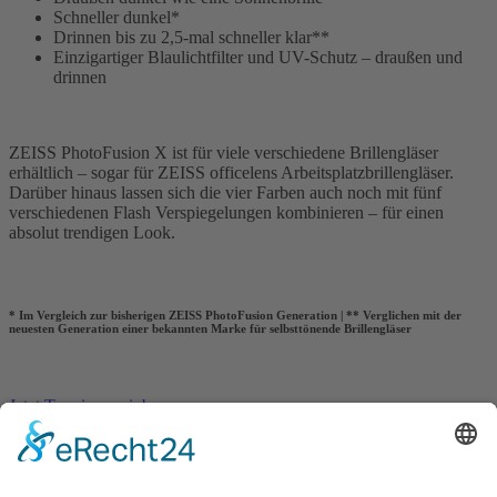
Schneller dunkel*
Drinnen bis zu 2,5-mal schneller klar**
Einzigartiger Blaulichtfilter und UV-Schutz – draußen und
drinnen
ZEISS PhotoFusion X ist für viele verschiedene Brillengläser
erhältlich – sogar für ZEISS officelens Arbeitsplatzbrillengläser.
Darüber hinaus lassen sich die vier Farben auch noch mit fünf
verschiedenen Flash Verspiegelungen kombinieren – für einen
absolut trendigen Look.
* Im Vergleich zur bisherigen ZEISS PhotoFusion Generation | ** Verglichen mit der
neuesten Generation einer bekannten Marke für selbsttönende Brillengläser
Jetzt Termin vereinbaren
Kontakt
Königsbau / Erdgeschoss