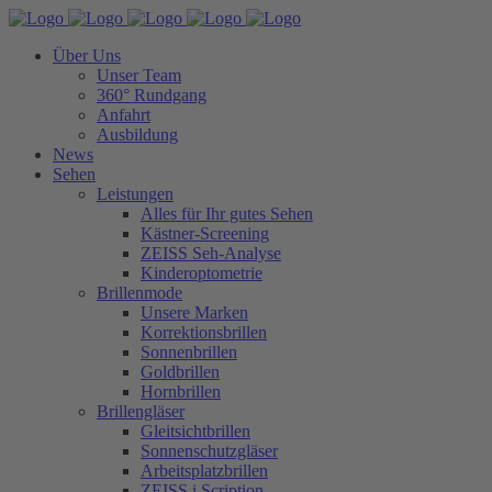
Über Uns
Unser Team
360° Rundgang
Anfahrt
Ausbildung
News
Sehen
Leistungen
Alles für Ihr gutes Sehen
Kästner-Screening
ZEISS Seh-Analyse
Kinderoptometrie
Brillenmode
Unsere Marken
Korrektionsbrillen
Sonnenbrillen
Goldbrillen
Hornbrillen
Brillengläser
Gleitsichtbrillen
Sonnenschutzgläser
Arbeitsplatzbrillen
ZEISS i.Scription