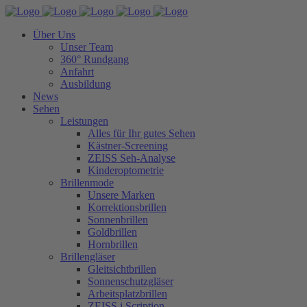
Über Uns
Unser Team
360° Rundgang
Anfahrt
Ausbildung
News
Sehen
Leistungen
Alles für Ihr gutes Sehen
Kästner-Screening
ZEISS Seh-Analyse
Kinderoptometrie
Brillenmode
Unsere Marken
Korrektionsbrillen
Sonnenbrillen
Goldbrillen
Hornbrillen
Brillengläser
Gleitsichtbrillen
Sonnenschutzgläser
Arbeitsplatzbrillen
ZEISS i.Scription