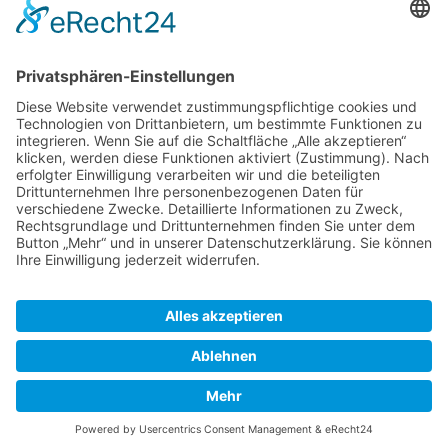
Kontakt
Königsbau / Erdgeschoss
Königstraße 28
70173 Stuttgart
T: 0711 29 39 20
kontakt@kaestner-stuttgart.de
Unsere Öffnungszeiten
Montag bis Samstag:
10:00 Uhr – 19:00 Uhr
Pflichtangaben
Impressum
Datenschutzerklärung
Kontakt
© 2026 Kästner GmbH & Co. KG |
Impressum
|
Datenschutzerklärung
|
Kontakt