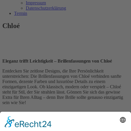
Impressum
Datenschutzerklärung
Termin
Chloé
Eleganz trifft Leichtigkeit – Brillenfassungen von Chloé
Entdecken Sie zeitlose Designs, die Ihre Persönlichkeit
unterstreichen: Die Brillenfassungen von Chloé verbinden sanfte
Formen, dezente Farben und luxuriöse Details zu einem
einzigartigen Look. Ob klassisch, modern oder verspielt – Chloé
steht für Stil, der Sie strahlen lässt. Gönnen Sie sich das gewisse
Extra für Ihren Alltag – denn Ihre Brille sollte genauso einzigartig
sein wie Sie!
Kontakt