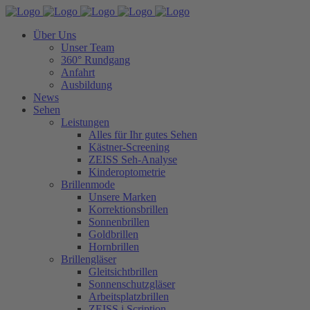
Über Uns
Unser Team
360° Rundgang
Anfahrt
Ausbildung
News
Sehen
Leistungen
Alles für Ihr gutes Sehen
Kästner-Screening
ZEISS Seh-Analyse
Kinderoptometrie
Brillenmode
Unsere Marken
Korrektionsbrillen
Sonnenbrillen
Goldbrillen
Hornbrillen
Brillengläser
Gleitsichtbrillen
Sonnenschutzgläser
Arbeitsplatzbrillen
ZEISS i.Scription