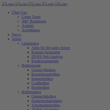
Über Uns
Unser Team
360° Rundgang
Anfahrt
Ausbildung
News
Sehen
Leistungen
Alles für Ihr gutes Sehen
Kästner-Screening
ZEISS Seh-Analyse
Kinderoptometrie
Brillenmode
Unsere Marken
Korrektionsbrillen
Sonnenbrillen
Goldbrillen
Hornbrillen
Brillengläser
Gleitsichtbrillen
Sonnenschutzgläser
Arbeitsplatzbrillen
ZEISS i.Scription