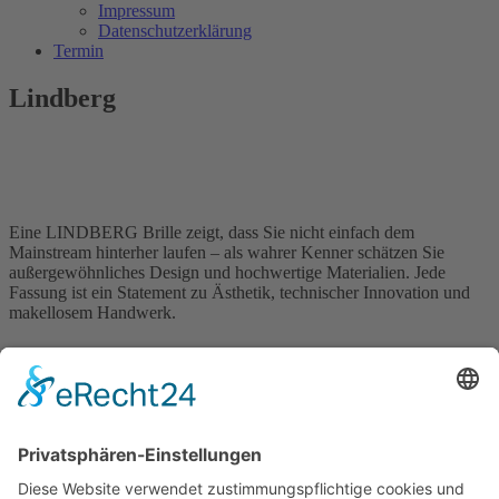
Impressum
Datenschutzerklärung
Termin
Lindberg
Eine
LINDBERG
Brille zeigt, dass Sie nicht einfach dem
Mainstream hinterher laufen – als wahrer Kenner schätzen Sie
außergewöhnliches Design und hochwertige Materialien. Jede
Fassung ist ein Statement zu Ästhetik, technischer Innovation und
makellosem Handwerk.
Kontakt
Königsbau / Erdgeschoss
Königstraße 28
70173 Stuttgart
T: 0711 29 39 20