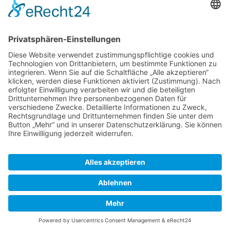
Kontakt
Königsbau / Erdgeschoss
Königstraße 28
70173 Stuttgart
T: 0711 29 39 20
kontakt@kaestner-stuttgart.de
Unsere Öffnungszeiten
Montag bis Samstag:
10:00 Uhr – 19:00 Uhr
Pflichtangaben
Impressum
Datenschutzerklärung
Kontakt
© 2026 Kästner GmbH & Co. KG |
Impressum
|
Datenschutzerklärung
|
Kontakt