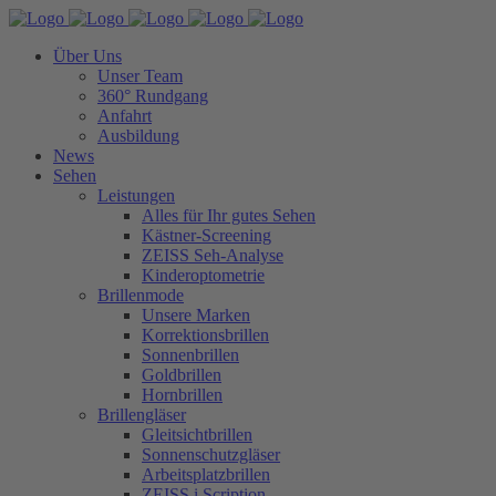
Über Uns
Unser Team
360° Rundgang
Anfahrt
Ausbildung
News
Sehen
Leistungen
Alles für Ihr gutes Sehen
Kästner-Screening
ZEISS Seh-Analyse
Kinderoptometrie
Brillenmode
Unsere Marken
Korrektionsbrillen
Sonnenbrillen
Goldbrillen
Hornbrillen
Brillengläser
Gleitsichtbrillen
Sonnenschutzgläser
Arbeitsplatzbrillen
ZEISS i.Scription