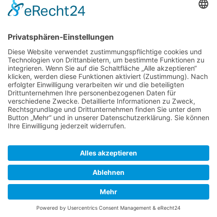
Kontakt
Königsbau / Erdgeschoss
Königstraße 28
70173 Stuttgart
T: 0711 29 39 20
kontakt@kaestner-stuttgart.de
Unsere Öffnungszeiten
Montag bis Samstag:
10:00 Uhr – 19:00 Uhr
Pflichtangaben
Impressum
Datenschutzerklärung
Kontakt
© 2026 Kästner GmbH & Co. KG |
Impressum
|
Datenschutzerklärung
|
Kontakt