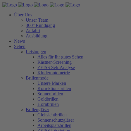
Über Uns
Unser Team
360° Rundgang
Anfahrt
Ausbildung
News
Sehen
Leistungen
Alles für Ihr gutes Sehen
Kästner-Screening
ZEISS Seh-Analyse
Kinderoptometrie
Brillenmode
Unsere Marken
Korrektionsbrillen
Sonnenbrillen
Goldbrillen
Hornbrillen
Brillengläser
Gleitsichtbrillen
Sonnenschutzgläser
Arbeitsplatzbrillen
ZEISS i.Scription