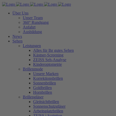
Über Uns
Unser Team
360° Rundgang
Anfahrt
Ausbildung
News
Sehen
Leistungen
Alles für Ihr gutes Sehen
Kästner-Screening
ZEISS Seh-Analyse
Kinderoptometrie
Brillenmode
Unsere Marken
Korrektionsbrillen
Sonnenbrillen
Goldbrillen
Hornbrillen
Brillengläser
Gleitsichtbrillen
Sonnenschutzgläser
Arbeitsplatzbrillen
ZEISS i.Scription