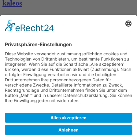
kaleos
Kontakt
Königsbau / Erdgeschoss
Königstraße 28
70173 Stuttgart
T: 0711 29 39 20
kontakt@kaestner-stuttgart.de
Unsere Öffnungszeiten
Montag bis Samstag:
10:00 Uhr – 19:00 Uhr
Pflichtangaben
Impressum
Datenschutzerklärung
Kontakt