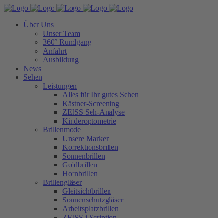
Über Uns
Unser Team
360° Rundgang
Anfahrt
Ausbildung
News
Sehen
Leistungen
Alles für Ihr gutes Sehen
Kästner-Screening
ZEISS Seh-Analyse
Kinderoptometrie
Brillenmode
Unsere Marken
Korrektionsbrillen
Sonnenbrillen
Goldbrillen
Hornbrillen
Brillengläser
Gleitsichtbrillen
Sonnenschutzgläser
Arbeitsplatzbrillen
ZEISS i.Scription