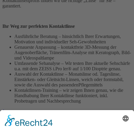
Kontaktlinsenprofis finden wir die richtige „Linse“ für Sie –
garantiert.
Ihr Weg zur perfekten Kontaktlinse
Ausführliche Beratung – hinsichtlich Ihrer Erwartungen,
Motivation und individueller Seh-Gewohnheiten
Genaueste Anpassung – kontaktfreie 3D-Messung der
Augenoberfläche, Tränenfilm-Analyse mit Keratograph, Bild-
und Videospaltlampe
Umfassende Sehanalyse – Wir testen Ihre aktuelle Sehschärfe
u.a. mit dem ZEISS i.Pro ler® auf 1/100 Dioptrie genau.
Auswahl der Kontaktlinse – Monatslinse od. Tageslinse,
Einstärken- oder Gleitsicht-Linsen, weich oder formstabil,
sowie die Auswahl des passendenPflegemittels
Kontaktlinsen-Training – wir zeigen Ihnen genau, wie die
Handhabung Ihrer Kontaktlinse funktioniert, inkl.
Probetragen und Nachbesprechung
1
Kontakt