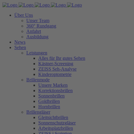
Über Uns
Unser Team
360° Rundgang
Anfahrt
Ausbildung
News
Sehen
Leistungen
Alles für Ihr gutes Sehen
Kästner-Screening
ZEISS Seh-Analyse
Kinderoptometrie
Brillenmode
Unsere Marken
Korrektionsbrillen
Sonnenbrillen
Goldbrillen
Hornbrillen
Brillengläser
Gleitsichtbrillen
Sonnenschutzgläser
Arbeitsplatzbrillen
ZEISS i.Scription