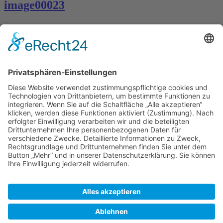
image00023
Kontakt
Königsbau / Erdgeschoss
Königstraße 28
70173 Stuttgart
T: 0711 29 39 20
kontakt@kaestner-stuttgart.de
Unsere Öffnungszeiten
Montag bis Samstag:
10:00 Uhr – 19:00 Uhr
Pflichtangaben
Impressum
Datenschutzerklärung
Kontakt