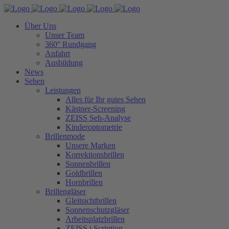
Über Uns
Unser Team
360° Rundgang
Anfahrt
Ausbildung
News
Sehen
Leistungen
Alles für Ihr gutes Sehen
Kästner-Screening
ZEISS Seh-Analyse
Kinderoptometrie
Brillenmode
Unsere Marken
Korrektionsbrillen
Sonnenbrillen
Goldbrillen
Hornbrillen
Brillengläser
Gleitsichtbrillen
Sonnenschutzgläser
Arbeitsplatzbrillen
ZEISS i.Scription