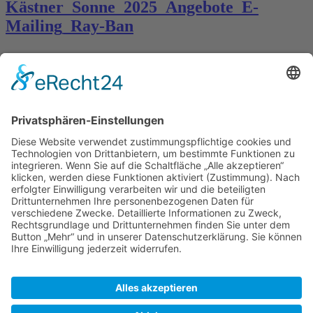
Kästner_Sonne_2025_Angebote_E-
Mailing_Ray-Ban
Kontakt
Königsbau / Erdgeschoss
Königstraße 28
70173 Stuttgart
T: 0711 29 39 20
kontakt@kaestner-stuttgart.de
Unsere Öffnungszeiten
Montag bis Samstag:
10:00 Uhr – 19:00 Uhr
Pflichtangaben
Impressum
Datenschutzerklärung
Kontakt