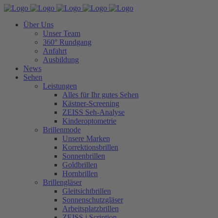
Über Uns
Unser Team
360° Rundgang
Anfahrt
Ausbildung
News
Sehen
Leistungen
Alles für Ihr gutes Sehen
Kästner-Screening
ZEISS Seh-Analyse
Kinderoptometrie
Brillenmode
Unsere Marken
Korrektionsbrillen
Sonnenbrillen
Goldbrillen
Hornbrillen
Brillengläser
Gleitsichtbrillen
Sonnenschutzgläser
Arbeitsplatzbrillen
ZEISS i.Scription