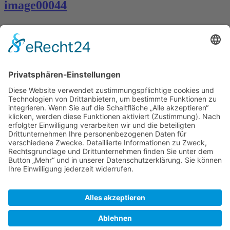
image00044
Kontakt
Königsbau / Erdgeschoss
Königstraße 28
70173 Stuttgart
T: 0711 29 39 20
kontakt@kaestner-stuttgart.de
Unsere Öffnungszeiten
Montag bis Samstag:
10:00 Uhr – 19:00 Uhr
Pflichtangaben
Impressum
Datenschutzerklärung
Kontakt