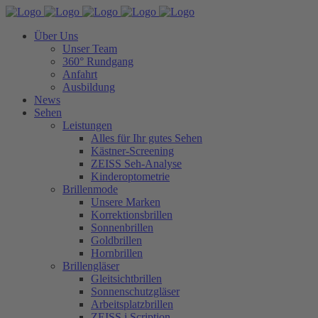
Über Uns
Unser Team
360° Rundgang
Anfahrt
Ausbildung
News
Sehen
Leistungen
Alles für Ihr gutes Sehen
Kästner-Screening
ZEISS Seh-Analyse
Kinderoptometrie
Brillenmode
Unsere Marken
Korrektionsbrillen
Sonnenbrillen
Goldbrillen
Hornbrillen
Brillengläser
Gleitsichtbrillen
Sonnenschutzgläser
Arbeitsplatzbrillen
ZEISS i.Scription