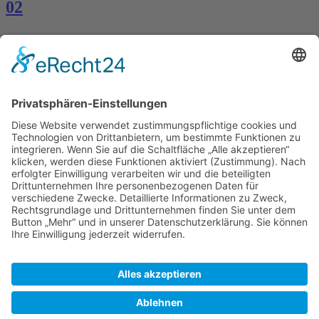
02
Kontakt
Königsbau / Erdgeschoss
Königstraße 28
70173 Stuttgart
T: 0711 29 39 20
kontakt@kaestner-stuttgart.de
Unsere Öffnungszeiten
Montag bis Samstag:
10:00 Uhr – 19:00 Uhr
Pflichtangaben
Impressum
Datenschutzerklärung
Kontakt