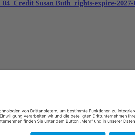
edit Susan Buth_rights-expire-2027-