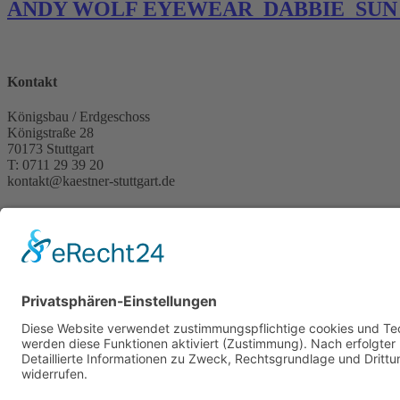
ANDY WOLF EYEWEAR_DABBIE_SUN_04_Cr
Kontakt
Königsbau / Erdgeschoss
Königstraße 28
70173 Stuttgart
T: 0711 29 39 20
kontakt@kaestner-stuttgart.de
Unsere Öffnungszeiten
Montag bis Samstag:
10:00 Uhr – 19:00 Uhr
Pflichtangaben
Impressum
Datenschutzerklärung
Kontakt