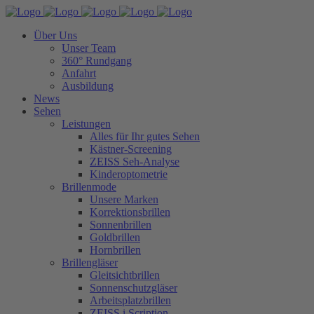
Über Uns
Unser Team
360° Rundgang
Anfahrt
Ausbildung
News
Sehen
Leistungen
Alles für Ihr gutes Sehen
Kästner-Screening
ZEISS Seh-Analyse
Kinderoptometrie
Brillenmode
Unsere Marken
Korrektionsbrillen
Sonnenbrillen
Goldbrillen
Hornbrillen
Brillengläser
Gleitsichtbrillen
Sonnenschutzgläser
Arbeitsplatzbrillen
ZEISS i.Scription