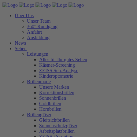
Über Uns
Unser Team
360° Rundgang
Anfahrt
Ausbildung
News
Sehen
Leistungen
Alles für Ihr gutes Sehen
Kästner-Screening
ZEISS Seh-Analyse
Kinderoptometrie
Brillenmode
Unsere Marken
Korrektionsbrillen
Sonnenbrillen
Goldbrillen
Hornbrillen
Brillengläser
Gleitsichtbrillen
Sonnenschutzgläser
Arbeitsplatzbrillen
ZEISS i.Scription