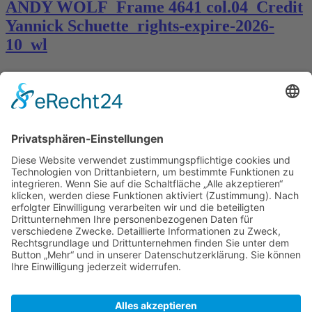
ANDY WOLF_Frame 4641 col.04_Credit
Yannick Schuette_rights-expire-2026-
10_wl
Kontakt
Königsbau / Erdgeschoss
Königstraße 28
70173 Stuttgart
T: 0711 29 39 20
kontakt@kaestner-stuttgart.de
Unsere Öffnungszeiten
Montag bis Samstag:
10:00 Uhr – 19:00 Uhr
Pflichtangaben
Impressum