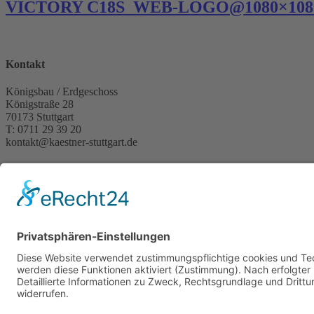
VICTORY C18S_WEB-LOGO@1080×108
Kontakt
Königsbau / Erdgeschoss
Königstraße 28
70173 Stuttgart
T: 0711 29 39 20
kontakt@kaestner-stuttgart.de
Unsere Öffnungszeiten
Montag bis Samstag:
10:00 Uhr – 19:00 Uhr
Pflichtangaben
Impressum
Datenschutzerklärung
Kontakt