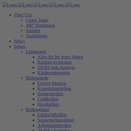
Über Uns
Unser Team
360° Rundgang
Anfahrt
Ausbildung
News
Sehen
Leistungen
Alles für Ihr gutes Sehen
Kästner-Screening
ZEISS Seh-Analyse
Kinderoptometrie
Brillenmode
Unsere Marken
Korrektionsbrillen
Sonnenbrillen
Goldbrillen
Hornbrillen
Brillengläser
Gleitsichtbrillen
Sonnenschutzgläser
Arbeitsplatzbrillen
ZEISS i.Scription