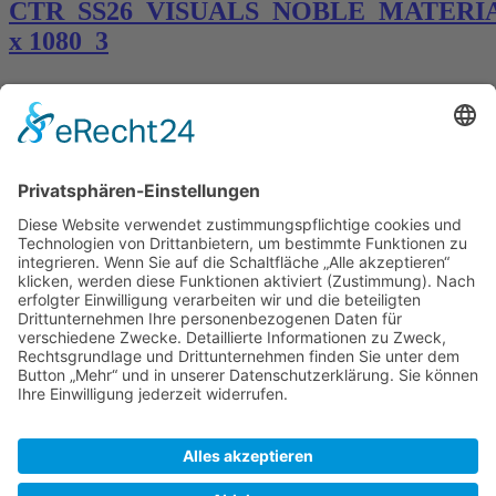
CTR_SS26_VISUALS_NOBLE_MATERIA
x 1080_3
Kontakt
Königsbau / Erdgeschoss
Königstraße 28
70173 Stuttgart
T: 0711 29 39 20
kontakt@kaestner-stuttgart.de
Unsere Öffnungszeiten
Montag bis Samstag:
10:00 Uhr – 19:00 Uhr
Pflichtangaben
Impressum
Datenschutzerklärung
Kontakt