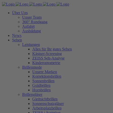
Über Uns
Unser Team
360° Rundgang
Anfahrt
Ausbildung
News
Sehen
Leistungen
Alles für Ihr gutes Sehen
Kästner-Screening
ZEISS Seh-Analyse
Kinderoptometrie
Brillenmode
Unsere Marken
Korrektionsbrillen
Sonnenbrillen
Goldbrillen
Hornbrillen
Brillengläser
Gleitsichtbrillen
Sonnenschutzgläser
Arbeitsplatzbrillen
ZEISS i.Scription