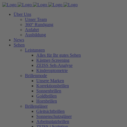
Über Uns
Unser Team
360° Rundgang
Anfahrt
Ausbildung
News
Sehen
Leistungen
Alles für Ihr gutes Sehen
Kästner-Screening
ZEISS Seh-Analyse
Kinderoptometrie
Brillenmode
Unsere Marken
Korrektionsbrillen
Sonnenbrillen
Goldbrillen
Hornbrillen
Brillengläser
Gleitsichtbrillen
Sonnenschutzgläser
Arbeitsplatzbrillen
ZEISS i.Scription