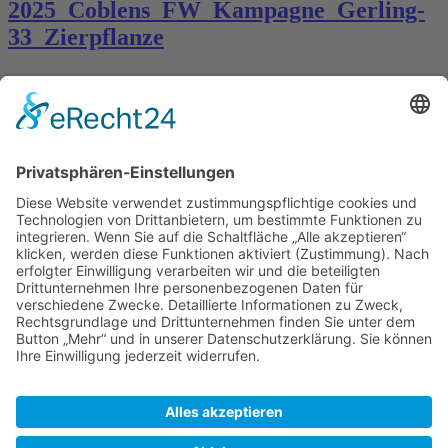
2025_Coblens_FW_Kampagne_Gerling-
33_Zierpflanze
Kontakt
Königsbau / Erdgeschoss
Königstraße 28
70173 Stuttgart
T: 0711 29 39 20
kontakt@kaestner-stuttgart.de
Unsere Öffnungszeiten
Montag bis Samstag:
10:00 Uhr – 19:00 Uhr
Pflichtangaben
Impressum
Datenschutzerklärung
Kontakt