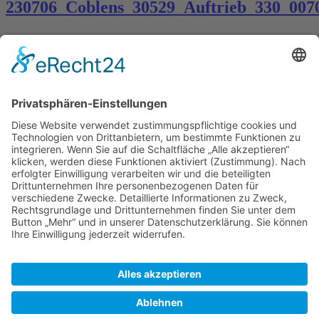
230706_Coblens_30529_Auftrieb_330_007
Kontakt
Königsbau / Erdgeschoss
Königstraße 28
70173 Stuttgart
T: 0711 29 39 20
kontakt@kaestner-stuttgart.de
Unsere Öffnungszeiten
Montag bis Samstag:
10:00 Uhr – 19:00 Uhr
Pflichtangaben
Impressum
Datenschutzerklärung
Kontakt