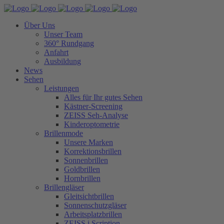
Über Uns
Unser Team
360° Rundgang
Anfahrt
Ausbildung
News
Sehen
Leistungen
Alles für Ihr gutes Sehen
Kästner-Screening
ZEISS Seh-Analyse
Kinderoptometrie
Brillenmode
Unsere Marken
Korrektionsbrillen
Sonnenbrillen
Goldbrillen
Hornbrillen
Brillengläser
Gleitsichtbrillen
Sonnenschutzgläser
Arbeitsplatzbrillen
ZEISS i.Scription