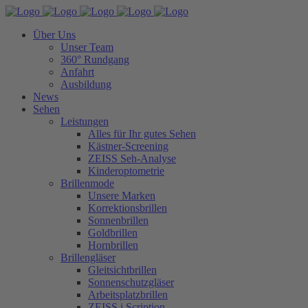
Über Uns
Unser Team
360° Rundgang
Anfahrt
Ausbildung
News
Sehen
Leistungen
Alles für Ihr gutes Sehen
Kästner-Screening
ZEISS Seh-Analyse
Kinderoptometrie
Brillenmode
Unsere Marken
Korrektionsbrillen
Sonnenbrillen
Goldbrillen
Hornbrillen
Brillengläser
Gleitsichtbrillen
Sonnenschutzgläser
Arbeitsplatzbrillen
ZEISS i.Scription