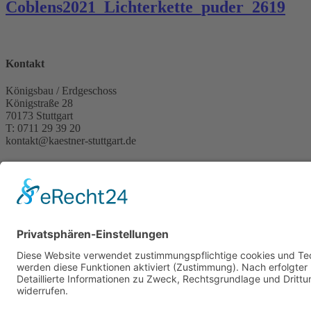
Coblens2021_Lichterkette_puder_2619
Kontakt
Königsbau / Erdgeschoss
Königstraße 28
70173 Stuttgart
T: 0711 29 39 20
kontakt@kaestner-stuttgart.de
Unsere Öffnungszeiten
Montag bis Samstag:
10:00 Uhr – 19:00 Uhr
Pflichtangaben
Impressum
Datenschutzerklärung
Kontakt