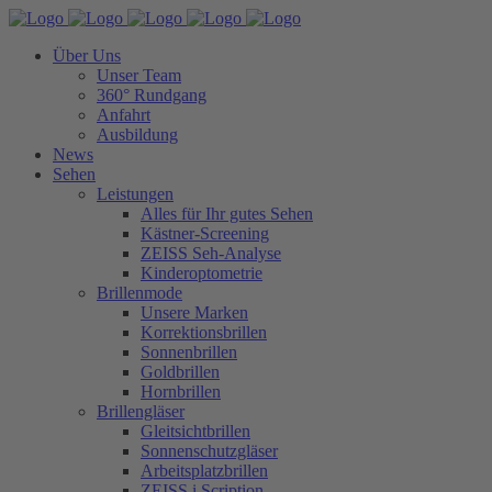
Über Uns
Unser Team
360° Rundgang
Anfahrt
Ausbildung
News
Sehen
Leistungen
Alles für Ihr gutes Sehen
Kästner-Screening
ZEISS Seh-Analyse
Kinderoptometrie
Brillenmode
Unsere Marken
Korrektionsbrillen
Sonnenbrillen
Goldbrillen
Hornbrillen
Brillengläser
Gleitsichtbrillen
Sonnenschutzgläser
Arbeitsplatzbrillen
ZEISS i.Scription