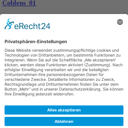
Coblens_01
Kontakt
Königsbau / Erdgeschoss
Königstraße 28
70173 Stuttgart
T: 0711 29 39 20
kontakt@kaestner-stuttgart.de
Unsere Öffnungszeiten
Montag bis Samstag:
10:00 Uhr – 19:00 Uhr
Pflichtangaben
Impressum
Datenschutzerklärung
Kontakt