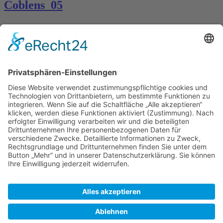
Coblens_05
Kontakt
Königsbau / Erdgeschoss
Königstraße 28
70173 Stuttgart
T: 0711 29 39 20
kontakt@kaestner-stuttgart.de
Unsere Öffnungszeiten
Montag bis Samstag:
10:00 Uhr – 19:00 Uhr
Pflichtangaben
Impressum
Datenschutzerklärung
Kontakt