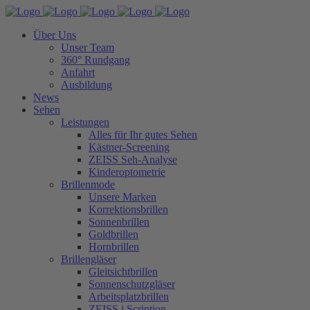
Über Uns
Unser Team
360° Rundgang
Anfahrt
Ausbildung
News
Sehen
Leistungen
Alles für Ihr gutes Sehen
Kästner-Screening
ZEISS Seh-Analyse
Kinderoptometrie
Brillenmode
Unsere Marken
Korrektionsbrillen
Sonnenbrillen
Goldbrillen
Hornbrillen
Brillengläser
Gleitsichtbrillen
Sonnenschutzgläser
Arbeitsplatzbrillen
ZEISS i.Scription