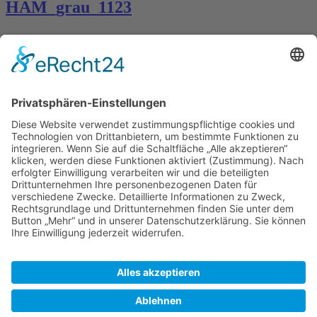
HAM_grau_1123
Kontakt
Königsbau / Erdgeschoss
Königstraße 28
70173 Stuttgart
T: 0711 29 39 20
kontakt@kaestner-stuttgart.de
Unsere Öffnungszeiten
Montag bis Samstag:
10:00 Uhr – 19:00 Uhr
Pflichtangaben
Impressum
Datenschutzerklärung
Kontakt