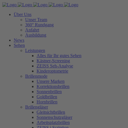
Über Uns
Unser Team
360° Rundgang
Anfahrt
Ausbildung
News
Sehen
Leistungen
Alles für Ihr gutes Sehen
Kästner-Screening
ZEISS Seh-Analyse
Kinderoptometrie
Brillenmode
Unsere Marken
Korrektionsbrillen
Sonnenbrillen
Goldbrillen
Hornbrillen
Brillengläser
Gleitsichtbrillen
Sonnenschutzgläser
Arbeitsplatzbrillen
ZEISS i.Scription