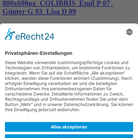
800x600px_COLIBRIS_Emil P 07_
Günter G 93_Lisa D 09
Kontakt
Königsbau / Erdgeschoss
Königstraße 28
70173 Stuttgart
T: 0711 29 39 20
kontakt@kaestner-stuttgart.de
Unsere Öffnungszeiten
Montag bis Samstag:
10:00 Uhr – 19:00 Uhr
Pflichtangaben
Impressum
Datenschutzerklärung
Kontakt