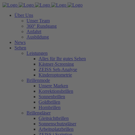
Über Uns
Unser Team
360° Rundgang
Anfahrt
Ausbildung
News
Sehen
Leistungen
Alles für Ihr gutes Sehen
Kästner-Screening
ZEISS Seh-Analyse
Kinderoptometrie
Brillenmode
Unsere Marken
Korrektionsbrillen
Sonnenbrillen
Goldbrillen
Hornbrillen
Brillengläser
Gleitsichtbrillen
Sonnenschutzgläser
Arbeitsplatzbrillen
ZEISS i.Scription