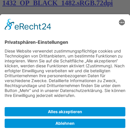
1432_OP_BLACK_1482.sRGB.72dpi
Kontakt
Königsbau / Erdgeschoss
Königstraße 28
70173 Stuttgart
T: 0711 29 39 20
kontakt@kaestner-stuttgart.de
Unsere Öffnungszeiten
Montag bis Samstag:
10:00 Uhr – 19:00 Uhr
Pflichtangaben
Impressum
Datenschutzerklärung
Kontakt