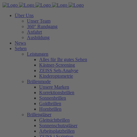
Über Uns
Unser Team
360° Rundgang
Anfahrt
Ausbildung
News
Sehen
Leistungen
Alles für Ihr gutes Sehen
Kästner-Screening
ZEISS Seh-Analyse
Kinderoptometrie
Brillenmode
Unsere Marken
Korrektionsbrillen
Sonnenbrillen
Goldbrillen
Hornbrillen
Brillengläser
Gleitsichtbrillen
Sonnenschutzgläser
Arbeitsplatzbrillen
ZEISS i.Scription