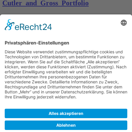
Cutler_and_Gross_Portfolio
Kontakt
Königsbau / Erdgeschoss
Königstraße 28
70173 Stuttgart
T: 0711 29 39 20
kontakt@kaestner-stuttgart.de
Unsere Öffnungszeiten
Montag bis Samstag:
10:00 Uhr – 19:00 Uhr
Pflichtangaben
Impressum
Datenschutzerklärung
Kontakt