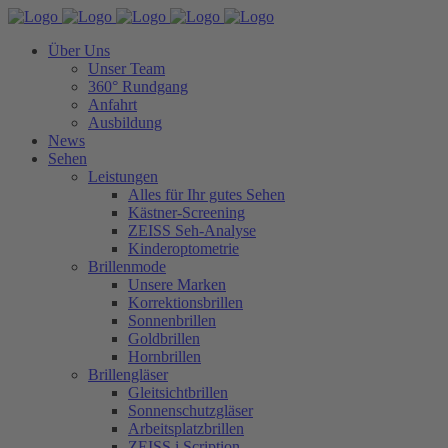
Über Uns
Unser Team
360° Rundgang
Anfahrt
Ausbildung
News
Sehen
Leistungen
Alles für Ihr gutes Sehen
Kästner-Screening
ZEISS Seh-Analyse
Kinderoptometrie
Brillenmode
Unsere Marken
Korrektionsbrillen
Sonnenbrillen
Goldbrillen
Hornbrillen
Brillengläser
Gleitsichtbrillen
Sonnenschutzgläser
Arbeitsplatzbrillen
ZEISS i.Scription