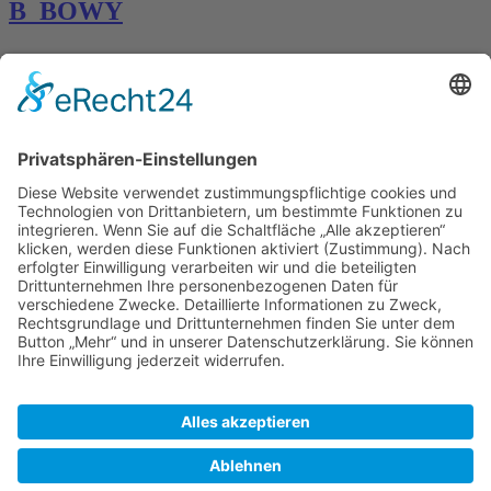
B_BOWY
Kontakt
Königsbau / Erdgeschoss
Königstraße 28
70173 Stuttgart
T: 0711 29 39 20
kontakt@kaestner-stuttgart.de
Unsere Öffnungszeiten
Montag bis Samstag:
10:00 Uhr – 19:00 Uhr
Pflichtangaben
Impressum
Datenschutzerklärung
Kontakt