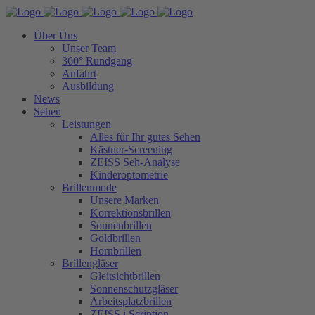
Über Uns
Unser Team
360° Rundgang
Anfahrt
Ausbildung
News
Sehen
Leistungen
Alles für Ihr gutes Sehen
Kästner-Screening
ZEISS Seh-Analyse
Kinderoptometrie
Brillenmode
Unsere Marken
Korrektionsbrillen
Sonnenbrillen
Goldbrillen
Hornbrillen
Brillengläser
Gleitsichtbrillen
Sonnenschutzgläser
Arbeitsplatzbrillen
ZEISS i.Scription