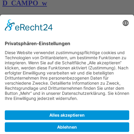
D_CAMPO_w
Kontakt
Königsbau / Erdgeschoss
Königstraße 28
70173 Stuttgart
T: 0711 29 39 20
kontakt@kaestner-stuttgart.de
Unsere Öffnungszeiten
Montag bis Samstag:
10:00 Uhr – 19:00 Uhr
Pflichtangaben
Impressum
Datenschutzerklärung
Kontakt