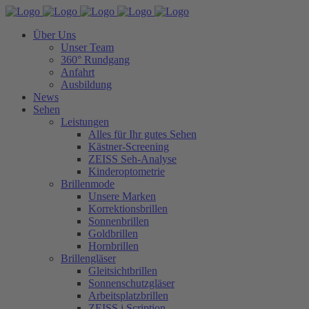
Über Uns
Unser Team
360° Rundgang
Anfahrt
Ausbildung
News
Sehen
Leistungen
Alles für Ihr gutes Sehen
Kästner-Screening
ZEISS Seh-Analyse
Kinderoptometrie
Brillenmode
Unsere Marken
Korrektionsbrillen
Sonnenbrillen
Goldbrillen
Hornbrillen
Brillengläser
Gleitsichtbrillen
Sonnenschutzgläser
Arbeitsplatzbrillen
ZEISS i.Scription