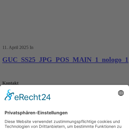
11. April 2025
In
GUC_SS25_JPG_POS_MAIN_1_nologo_1
Kontakt
Königsbau / Erdgeschoss
Königstraße 28
70173 Stuttgart
T: 0711 29 39 20
kontakt@kaestner-stuttgart.de