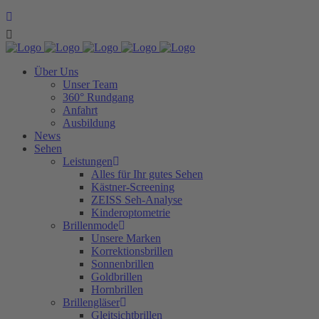
Über Uns
Unser Team
360° Rundgang
Anfahrt
Ausbildung
News
Sehen
Leistungen
Alles für Ihr gutes Sehen
Kästner-Screening
ZEISS Seh-Analyse
Kinderoptometrie
Brillenmode
Unsere Marken
Korrektionsbrillen
Sonnenbrillen
Goldbrillen
Hornbrillen
Brillengläser
Gleitsichtbrillen