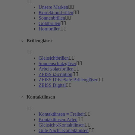
Unsere Marken
Korrektionsbrillen
Sonnenbrillen
Goldbrillen
Hornbrillen
Brillengläser
Gleitsichtbrillen
Sonnenschutzgläser
Arbeitsplatzbrillen
ZEISS i.Scription
ZEISS DriveSafe Brillengläser
ZEISS Digital
Kontaktlinsen
Kontaktlinsen = Freiheit
Kontaktlinsen-Arten
Gleitsicht-Kontaktlinsen
Gute Nacht-Kontaktlinsen