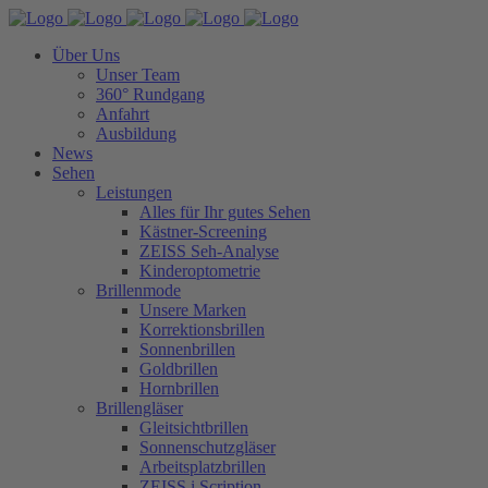
Über Uns
Unser Team
360° Rundgang
Anfahrt
Ausbildung
News
Sehen
Leistungen
Alles für Ihr gutes Sehen
Kästner-Screening
ZEISS Seh-Analyse
Kinderoptometrie
Brillenmode
Unsere Marken
Korrektionsbrillen
Sonnenbrillen
Goldbrillen
Hornbrillen
Brillengläser
Gleitsichtbrillen
Sonnenschutzgläser
Arbeitsplatzbrillen
ZEISS i.Scription