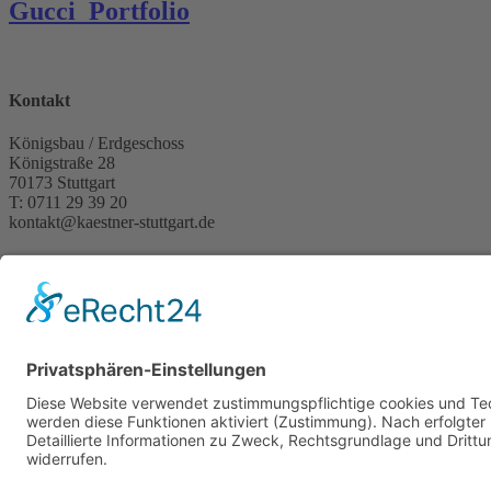
Gucci_Portfolio
Kontakt
Königsbau / Erdgeschoss
Königstraße 28
70173 Stuttgart
T: 0711 29 39 20
kontakt@kaestner-stuttgart.de
Unsere Öffnungszeiten
Montag bis Samstag:
10:00 Uhr – 19:00 Uhr
Pflichtangaben
Impressum
Datenschutzerklärung
Kontakt