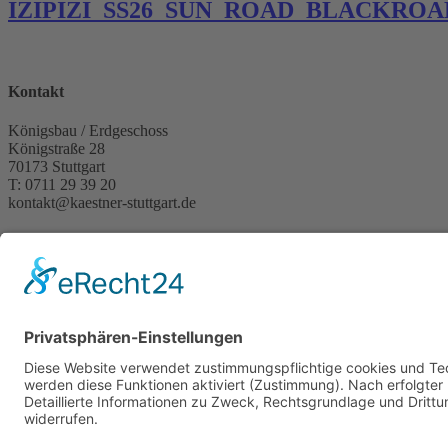
IZIPIZI_SS26_SUN_ROAD_BLACKROA
Kontakt
Königsbau / Erdgeschoss
Königstraße 28
70173 Stuttgart
T: 0711 29 39 20
kontakt@kaestner-stuttgart.de
Unsere Öffnungszeiten
Montag bis Samstag:
10:00 Uhr – 19:00 Uhr
Pflichtangaben
Impressum
Datenschutzerklärung
Kontakt