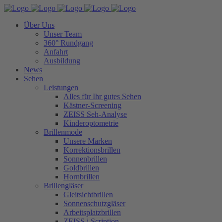
Über Uns
Unser Team
360° Rundgang
Anfahrt
Ausbildung
News
Sehen
Leistungen
Alles für Ihr gutes Sehen
Kästner-Screening
ZEISS Seh-Analyse
Kinderoptometrie
Brillenmode
Unsere Marken
Korrektionsbrillen
Sonnenbrillen
Goldbrillen
Hornbrillen
Brillengläser
Gleitsichtbrillen
Sonnenschutzgläser
Arbeitsplatzbrillen
ZEISS i.Scription