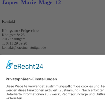
Jaques_Marie_Mage_12
Kontakt
Königsbau / Erdgeschoss
Königstraße 28
70173 Stuttgart
T: 0711 29 39 20
kontakt@kaestner-stuttgart.de
Unsere Öffnungszeiten
Montag bis Samstag:
10:00 Uhr – 19:00 Uhr
Pflichtangaben
Impressum
Datenschutzerklärung
Kontakt