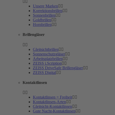
Unsere Marken
Korrektionsbrillen
Sonnenbrillen
Goldbrillen
Hornbrillen
Brillengläser
Gleitsichtbrillen
Sonnenschutzgläser
Arbeitsplatzbrillen
ZEISS i.Scription
ZEISS DriveSafe Brillengläser
ZEISS Digital
Kontaktlinsen
Kontaktlinsen = Freiheit
Kontaktlinsen-Arten
Gleitsicht-Kontaktlinsen
Gute Nacht-Kontaktlinsen