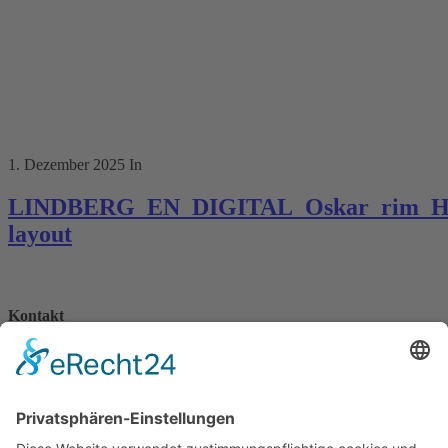
1. Dezember 2025
In
LINDBERG_EN_DIGITAL_Oskar_rim_Ho
layout
Kontakt
Königsbau / Erdgeschoss
Königstraße 28
70173 Stuttgart
T: 0711 29 39 20
kontakt@kaestner-stuttgart.de