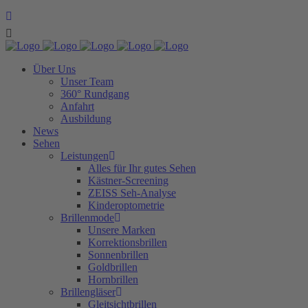
Über Uns
Unser Team
360° Rundgang
Anfahrt
Ausbildung
News
Sehen
Leistungen
Alles für Ihr gutes Sehen
Kästner-Screening
ZEISS Seh-Analyse
Kinderoptometrie
Brillenmode
Unsere Marken
Korrektionsbrillen
Sonnenbrillen
Goldbrillen
Hornbrillen
Brillengläser
Gleitsichtbrillen