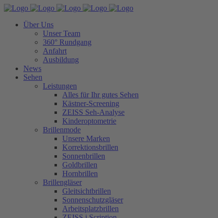
Über Uns
Unser Team
360° Rundgang
Anfahrt
Ausbildung
News
Sehen
Leistungen
Alles für Ihr gutes Sehen
Kästner-Screening
ZEISS Seh-Analyse
Kinderoptometrie
Brillenmode
Unsere Marken
Korrektionsbrillen
Sonnenbrillen
Goldbrillen
Hornbrillen
Brillengläser
Gleitsichtbrillen
Sonnenschutzgläser
Arbeitsplatzbrillen
ZEISS i.Scription