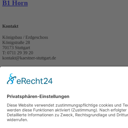
B1 Horn
Kontakt
Königsbau / Erdgeschoss
Königstraße 28
70173 Stuttgart
T: 0711 29 39 20
kontakt@kaestner-stuttgart.de
Unsere Öffnungszeiten
Montag bis Samstag:
10:00 Uhr – 19:00 Uhr
Pflichtangaben
Impressum
Datenschutzerklärung
Kontakt