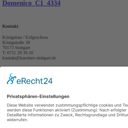
Domenico_C1_4334
Kontakt
Königsbau / Erdgeschoss
Königstraße 28
70173 Stuttgart
T: 0711 29 39 20
kontakt@kaestner-stuttgart.de
Unsere Öffnungszeiten
Montag bis Samstag:
10:00 Uhr – 19:00 Uhr
Pflichtangaben
Impressum
Datenschutzerklärung
Kontakt