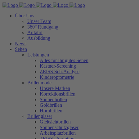
Über Uns
Unser Team
360° Rundgang
Anfahrt
Ausbildung
News
Sehen
Leistungen
Alles für Ihr gutes Sehen
Kästner-Screening
ZEISS Seh-Analyse
Kinderoptometrie
Brillenmode
Unsere Marken
Korrektionsbrillen
Sonnenbrillen
Goldbrillen
Hornbrillen
Brillengläser
Gleitsichtbrillen
Sonnenschutzgläser
Arbeitsplatzbrillen
ZEISS i.Scription