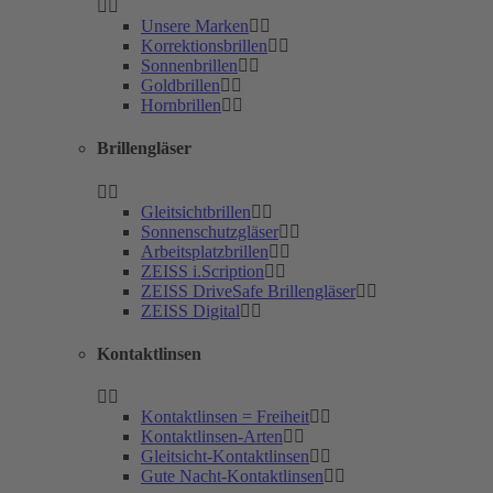
Unsere Marken
Korrektionsbrillen
Sonnenbrillen
Goldbrillen
Hornbrillen
Brillengläser
Gleitsichtbrillen
Sonnenschutzgläser
Arbeitsplatzbrillen
ZEISS i.Scription
ZEISS DriveSafe Brillengläser
ZEISS Digital
Kontaktlinsen
Kontaktlinsen = Freiheit
Kontaktlinsen-Arten
Gleitsicht-Kontaktlinsen
Gute Nacht-Kontaktlinsen