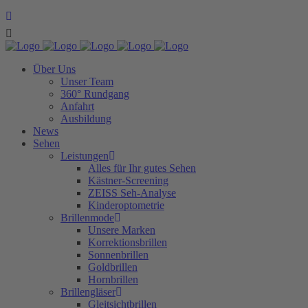
Über Uns
Unser Team
360° Rundgang
Anfahrt
Ausbildung
News
Sehen
Leistungen
Alles für Ihr gutes Sehen
Kästner-Screening
ZEISS Seh-Analyse
Kinderoptometrie
Brillenmode
Unsere Marken
Korrektionsbrillen
Sonnenbrillen
Goldbrillen
Hornbrillen
Brillengläser
Gleitsichtbrillen