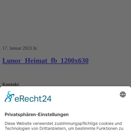
17. Januar 2023
In
Lunor_Heimat_fb_1200x630
Kontakt
Königsbau / Erdgeschoss
Königstraße 28
70173 Stuttgart
T: 0711 29 39 20
kontakt@kaestner-stuttgart.de