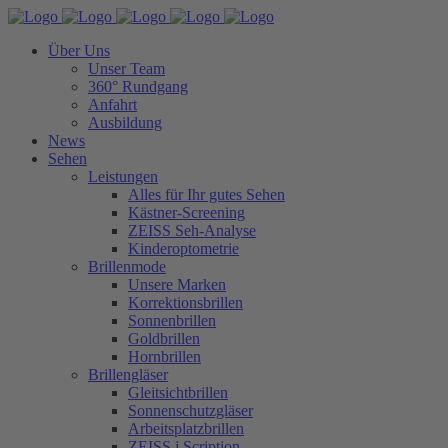
Über Uns
Unser Team
360° Rundgang
Anfahrt
Ausbildung
News
Sehen
Leistungen
Alles für Ihr gutes Sehen
Kästner-Screening
ZEISS Seh-Analyse
Kinderoptometrie
Brillenmode
Unsere Marken
Korrektionsbrillen
Sonnenbrillen
Goldbrillen
Hornbrillen
Brillengläser
Gleitsichtbrillen
Sonnenschutzgläser
Arbeitsplatzbrillen
ZEISS i.Scription