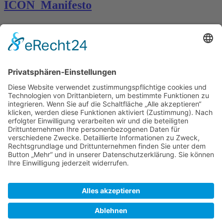
ICON_Manifesto
Kontakt
Königsbau / Erdgeschoss
Königstraße 28
70173 Stuttgart
T: 0711 29 39 20
kontakt@kaestner-stuttgart.de
Unsere Öffnungszeiten
Montag bis Samstag:
10:00 Uhr – 19:00 Uhr
Pflichtangaben
Impressum
Datenschutzerklärung
Kontakt