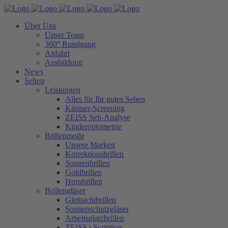
Über Uns
Unser Team
360° Rundgang
Anfahrt
Ausbildung
News
Sehen
Leistungen
Alles für Ihr gutes Sehen
Kästner-Screening
ZEISS Seh-Analyse
Kinderoptometrie
Brillenmode
Unsere Marken
Korrektionsbrillen
Sonnenbrillen
Goldbrillen
Hornbrillen
Brillengläser
Gleitsichtbrillen
Sonnenschutzgläser
Arbeitsplatzbrillen
ZEISS i.Scription