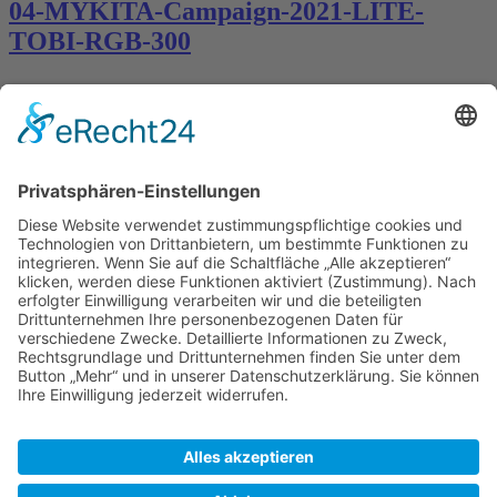
04-MYKITA-Campaign-2021-LITE-
TOBI-RGB-300
Kontakt
Königsbau / Erdgeschoss
Königstraße 28
70173 Stuttgart
T: 0711 29 39 20
kontakt@kaestner-stuttgart.de
Unsere Öffnungszeiten
Montag bis Samstag:
10:00 Uhr – 19:00 Uhr
Pflichtangaben
Impressum
Datenschutzerklärung
Kontakt