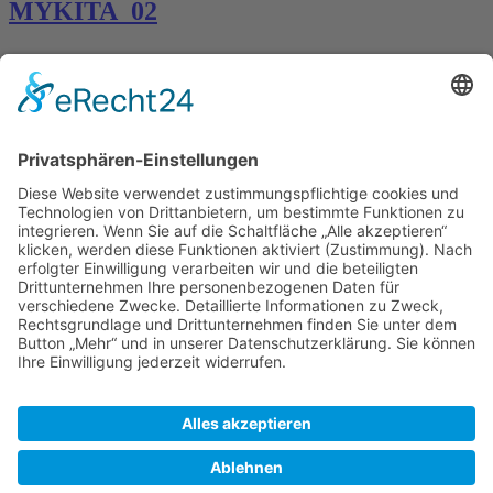
MYKITA_02
Kontakt
Königsbau / Erdgeschoss
Königstraße 28
70173 Stuttgart
T: 0711 29 39 20
kontakt@kaestner-stuttgart.de
Unsere Öffnungszeiten
Montag bis Samstag:
10:00 Uhr – 19:00 Uhr
Pflichtangaben
Impressum
Datenschutzerklärung
Kontakt