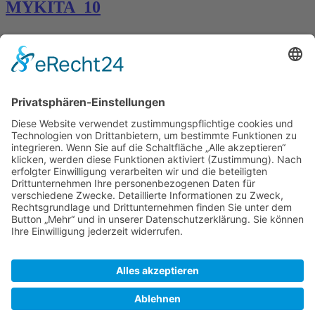
MYKITA_10
Kontakt
Königsbau / Erdgeschoss
Königstraße 28
70173 Stuttgart
T: 0711 29 39 20
kontakt@kaestner-stuttgart.de
Unsere Öffnungszeiten
Montag bis Samstag:
10:00 Uhr – 19:00 Uhr
Pflichtangaben
Impressum
Datenschutzerklärung
Kontakt