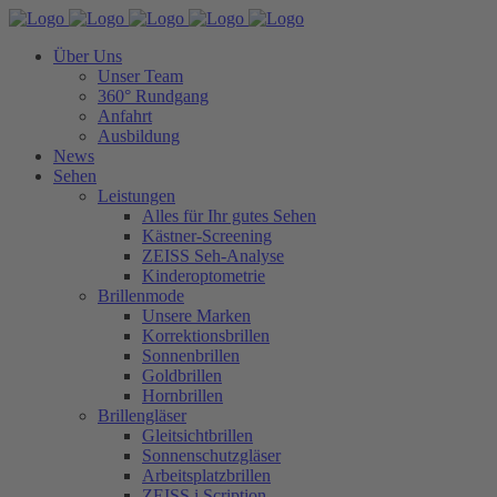
Über Uns
Unser Team
360° Rundgang
Anfahrt
Ausbildung
News
Sehen
Leistungen
Alles für Ihr gutes Sehen
Kästner-Screening
ZEISS Seh-Analyse
Kinderoptometrie
Brillenmode
Unsere Marken
Korrektionsbrillen
Sonnenbrillen
Goldbrillen
Hornbrillen
Brillengläser
Gleitsichtbrillen
Sonnenschutzgläser
Arbeitsplatzbrillen
ZEISS i.Scription