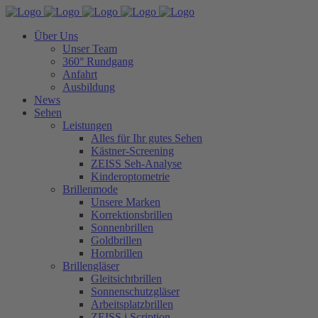
Über Uns
Unser Team
360° Rundgang
Anfahrt
Ausbildung
News
Sehen
Leistungen
Alles für Ihr gutes Sehen
Kästner-Screening
ZEISS Seh-Analyse
Kinderoptometrie
Brillenmode
Unsere Marken
Korrektionsbrillen
Sonnenbrillen
Goldbrillen
Hornbrillen
Brillengläser
Gleitsichtbrillen
Sonnenschutzgläser
Arbeitsplatzbrillen
ZEISS i.Scription