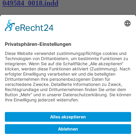
049584_0018.indd
Kontakt
Königsbau / Erdgeschoss
Königstraße 28
70173 Stuttgart
T: 0711 29 39 20
kontakt@kaestner-stuttgart.de
Unsere Öffnungszeiten
Montag bis Samstag:
10:00 Uhr – 19:00 Uhr
Pflichtangaben
Impressum
Datenschutzerklärung
Kontakt