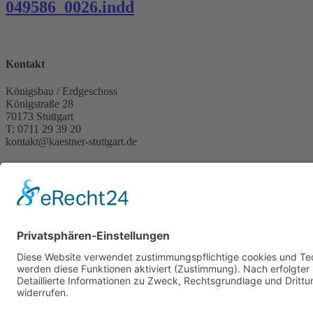
049586_0026.indd
Kontakt
Königsbau / Erdgeschoss
Königstraße 28
70173 Stuttgart
T: 0711 29 39 20
kontakt@kaestner-stuttgart.de
Unsere Öffnungszeiten
Montag bis Samstag:
10:00 Uhr – 19:00 Uhr
Pflichtangaben
Impressum
Datenschutzerklärung
Kontakt