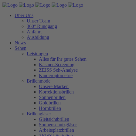
Über Uns
Unser Team
360° Rundgang
Anfahrt
Ausbildung
News
Sehen
Leistungen
Alles für Ihr gutes Sehen
Kästner-Screening
ZEISS Seh-Analyse
Kinderoptometrie
Brillenmode
Unsere Marken
Korrektionsbrillen
Sonnenbrillen
Goldbrillen
Hornbrillen
Brillengläser
Gleitsichtbrillen
Sonnenschutzgläser
Arbeitsplatzbrillen
ZEISS i.Scription