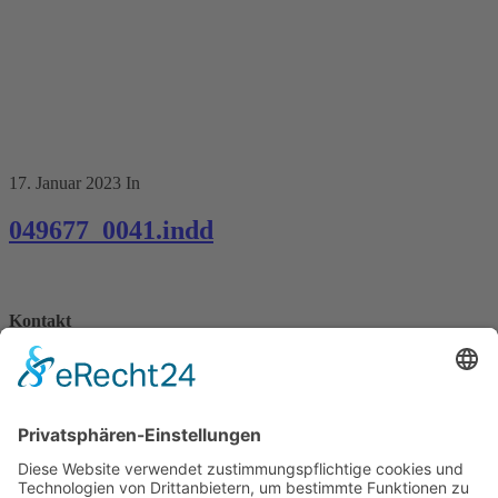
17. Januar 2023
In
049677_0041.indd
Kontakt
Königsbau / Erdgeschoss
Königstraße 28
70173 Stuttgart
T: 0711 29 39 20
kontakt@kaestner-stuttgart.de