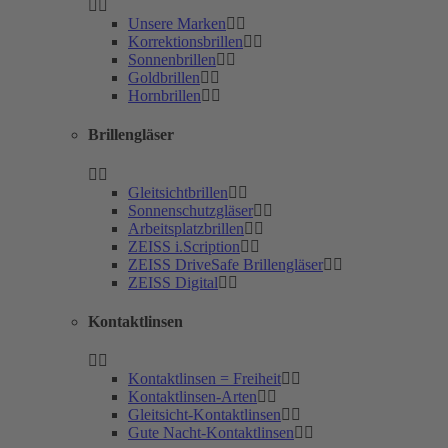
Unsere Marken
Korrektionsbrillen
Sonnenbrillen
Goldbrillen
Hornbrillen
Brillengläser
Gleitsichtbrillen
Sonnenschutzgläser
Arbeitsplatzbrillen
ZEISS i.Scription
ZEISS DriveSafe Brillengläser
ZEISS Digital
Kontaktlinsen
Kontaktlinsen = Freiheit
Kontaktlinsen-Arten
Gleitsicht-Kontaktlinsen
Gute Nacht-Kontaktlinsen