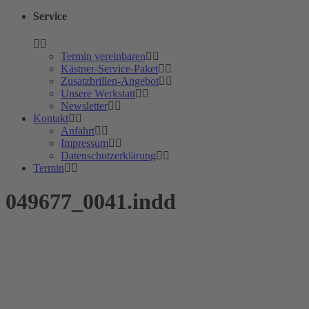
Service
Termin vereinbaren
Kästner-Service-Paket
Zusatzbrillen-Angebot
Unsere Werkstatt
Newsletter
Kontakt
Anfahrt
Impressum
Datenschutzerklärung
Termin
049677_0041.indd