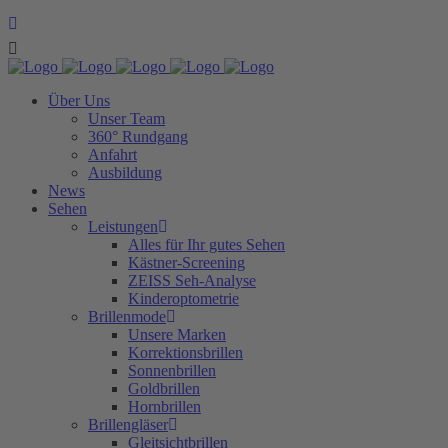
Über Uns
Unser Team
360° Rundgang
Anfahrt
Ausbildung
News
Sehen
Leistungen
Alles für Ihr gutes Sehen
Kästner-Screening
ZEISS Seh-Analyse
Kinderoptometrie
Brillenmode
Unsere Marken
Korrektionsbrillen
Sonnenbrillen
Goldbrillen
Hornbrillen
Brillengläser
Gleitsichtbrillen