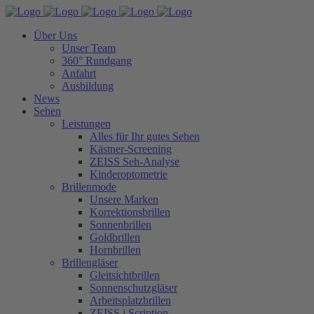
Über Uns
Unser Team
360° Rundgang
Anfahrt
Ausbildung
News
Sehen
Leistungen
Alles für Ihr gutes Sehen
Kästner-Screening
ZEISS Seh-Analyse
Kinderoptometrie
Brillenmode
Unsere Marken
Korrektionsbrillen
Sonnenbrillen
Goldbrillen
Hornbrillen
Brillengläser
Gleitsichtbrillen
Sonnenschutzgläser
Arbeitsplatzbrillen
ZEISS i.Scription