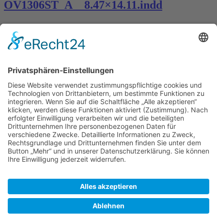
OV1306ST_A__8.47×14.11.indd
Kontakt
Königsbau / Erdgeschoss
Königstraße 28
70173 Stuttgart
T: 0711 29 39 20
kontakt@kaestner-stuttgart.de
Unsere Öffnungszeiten
Montag bis Samstag:
10:00 Uhr – 19:00 Uhr
Pflichtangaben
Impressum
Datenschutzerklärung
Kontakt