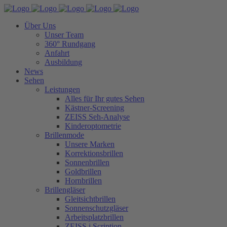
Über Uns
Unser Team
360° Rundgang
Anfahrt
Ausbildung
News
Sehen
Leistungen
Alles für Ihr gutes Sehen
Kästner-Screening
ZEISS Seh-Analyse
Kinderoptometrie
Brillenmode
Unsere Marken
Korrektionsbrillen
Sonnenbrillen
Goldbrillen
Hornbrillen
Brillengläser
Gleitsichtbrillen
Sonnenschutzgläser
Arbeitsplatzbrillen
ZEISS i.Scription