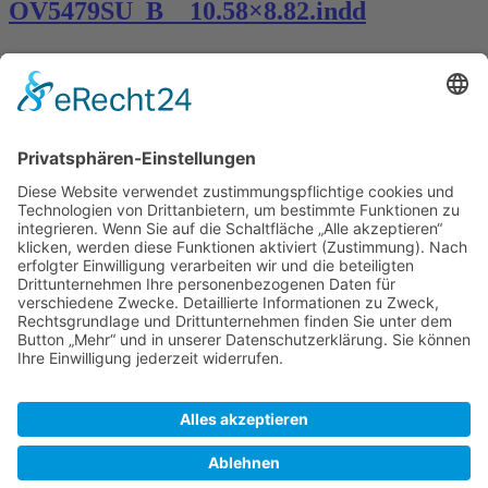
OV5479SU_B__10.58×8.82.indd
Kontakt
Königsbau / Erdgeschoss
Königstraße 28
70173 Stuttgart
T: 0711 29 39 20
kontakt@kaestner-stuttgart.de
Unsere Öffnungszeiten
Montag bis Samstag:
10:00 Uhr – 19:00 Uhr
Pflichtangaben
Impressum
Datenschutzerklärung
Kontakt