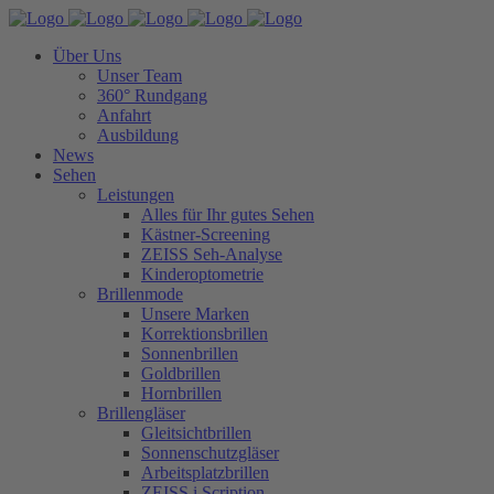
Über Uns
Unser Team
360° Rundgang
Anfahrt
Ausbildung
News
Sehen
Leistungen
Alles für Ihr gutes Sehen
Kästner-Screening
ZEISS Seh-Analyse
Kinderoptometrie
Brillenmode
Unsere Marken
Korrektionsbrillen
Sonnenbrillen
Goldbrillen
Hornbrillen
Brillengläser
Gleitsichtbrillen
Sonnenschutzgläser
Arbeitsplatzbrillen
ZEISS i.Scription