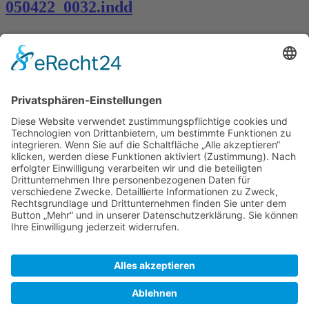
050422_0032.indd
Kontakt
Königsbau / Erdgeschoss
Königstraße 28
70173 Stuttgart
T: 0711 29 39 20
kontakt@kaestner-stuttgart.de
Unsere Öffnungszeiten
Montag bis Samstag:
10:00 Uhr – 19:00 Uhr
Pflichtangaben
Impressum
Datenschutzerklärung
Kontakt