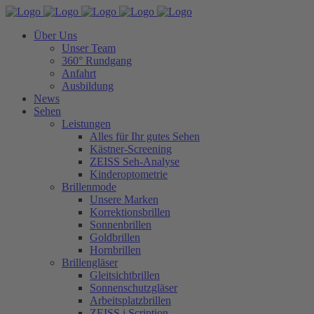
Über Uns
Unser Team
360° Rundgang
Anfahrt
Ausbildung
News
Sehen
Leistungen
Alles für Ihr gutes Sehen
Kästner-Screening
ZEISS Seh-Analyse
Kinderoptometrie
Brillenmode
Unsere Marken
Korrektionsbrillen
Sonnenbrillen
Goldbrillen
Hornbrillen
Brillengläser
Gleitsichtbrillen
Sonnenschutzgläser
Arbeitsplatzbrillen
ZEISS i.Scription