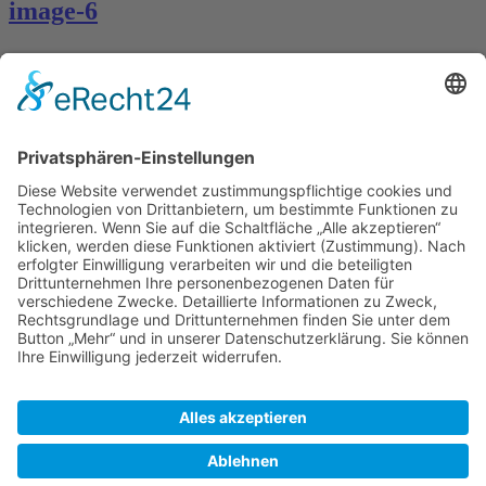
image-6
Kontakt
Königsbau / Erdgeschoss
Königstraße 28
70173 Stuttgart
T: 0711 29 39 20
kontakt@kaestner-stuttgart.de
Unsere Öffnungszeiten
Montag bis Samstag:
10:00 Uhr – 19:00 Uhr
Pflichtangaben
Impressum
Datenschutzerklärung
Kontakt